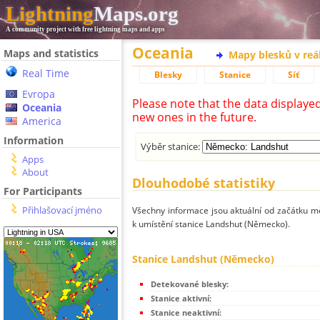
Lightning
Maps.org
A community project with free lightning maps and apps
Oceania
Maps and statistics
Mapy blesků v reá
Real Time
Blesky
Stanice
Síť
Evropa
Please note that the data displaye
Oceania
new ones in the future.
America
Information
Výběr stanice:
Apps
About
Dlouhodobé statistiky
For Participants
Přihlašovací jméno
Všechny informace jsou aktuální od začátku mě
k umístění stanice Landshut (Německo).
Stanice Landshut (Německo)
Detekované blesky:
Stanice aktivní:
Stanice neaktivní: