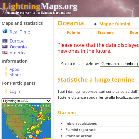
Lightning
Maps.org
A community project with free lightning maps and apps
Oceania
Maps and statistics
Mappe fulmini
Real Time
Fulmini
Stazione
Rete 
Europa
Please note that the data displaye
Oceania
new ones in the future.
America
Information
Scelta della stazione:
Apps
About
Statistiche a lungo termine
For Participants
Login
Tutti i dati qui rappresentati sono calcolati dall'
Tutte le distanze sono riferite alla localizzazione
Stazione
Inizio acquisizione:
Fulmini registrati:
Stazione attiva: