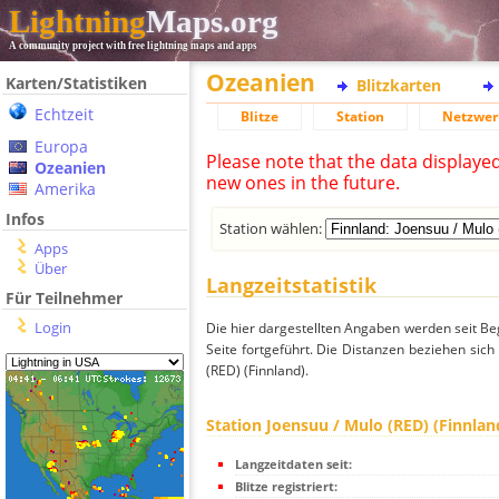
Lightning
Maps.org
A community project with free lightning maps and apps
Ozeanien
Karten/Statistiken
Blitzkarten
Echtzeit
Blitze
Station
Netzwer
Europa
Please note that the data displaye
Ozeanien
new ones in the future.
Amerika
Infos
Station wählen:
Apps
Über
Langzeitstatistik
Für Teilnehmer
Login
Die hier dargestellten Angaben werden seit Be
Seite fortgeführt. Die Distanzen beziehen sic
(RED) (Finnland).
Station Joensuu / Mulo (RED) (Finnlan
Langzeitdaten seit:
Blitze registriert: