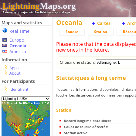
Lightning
Maps.org
A community project with free lightning maps and apps
Oceania
Maps and statistics
Cartes
Arc
Real Time
Foudre
Station
Réseau
Europe
Please note that the data displaye
Oceania
new ones in the future.
America
Information
Choisir une station:
Apps
About
Statistiques à long terme
For Participants
Identifiant
Toutes les informations disponibles ici dat
foudre. Les distances sont données par rapport 
Station
Record longtime data since:
Coups de foudre détectés:
Station active: