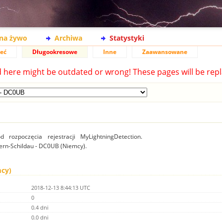
na żywo
Archiwa
Statystyki
ieć
Długookresowe
Inne
Zaawansowane
d here might be outdated or wrong! These pages will be repl
 rozpoczęcia rejestracji MyLightningDetection.
lgern-Schildau - DC0UB (Niemcy).
mcy)
2018-12-13 8:44:13 UTC
0
0.4 dni
0.0 dni