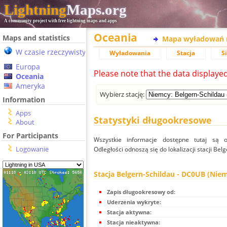
Lightning
Maps.org
A community project with free lightning maps and apps
Oceania
Maps and statistics
Mapa wyładowań 
W czasie rzeczywistym
Wyładowania
Stacja
S
Europa
Please note that the data displaye
Oceania
Ameryka
Wybierz stację:
Information
Apps
Statystyki długookresowe
About
For Participants
Wszystkie informacje dostępne tutaj są od
Logowanie
Odległości odnoszą się do lokalizacji stacji Be
Stacja Belgern-Schildau - DC0UB (Nie
Zapis długookresowy od:
Uderzenia wykryte:
Stacja aktywna:
Stacja nieaktywna: