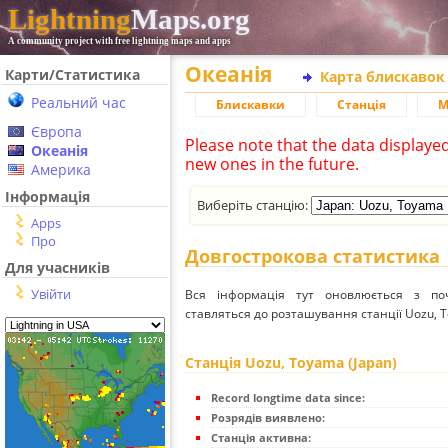
Lightning
Maps.org
A community project with free lightning maps and apps
Океанія
Карти/Статистика
Карта блискавок
Реальний час
Блискавки
Станція
М
Європа
Please note that the data displaye
Океанія
new ones in the future.
Америка
Інформація
Виберіть станцію:
Apps
Про
Довгострокова статистика
Для учасників
Увійти
Вся інформація тут оновлюється з п
ставляться до розташування станції Uozu, T
Станція Uozu, Toyama (Japan)
Record longtime data since:
Розрядів виявлено:
Станція активна: