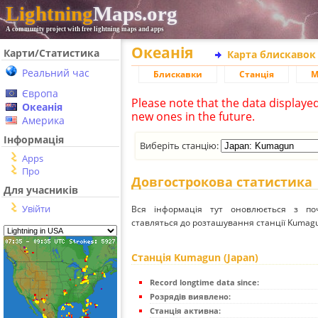
Lightning
Maps.org
A community project with free lightning maps and apps
Океанія
Карти/Статистика
Карта блискавок
Реальний час
Блискавки
Станція
М
Європа
Please note that the data displaye
Океанія
new ones in the future.
Америка
Інформація
Виберіть станцію:
Apps
Про
Довгострокова статистика
Для учасників
Увійти
Вся інформація тут оновлюється з п
ставляться до розташування станції Kumagun
Станція Kumagun (Japan)
Record longtime data since:
Розрядів виявлено:
Станція активна: