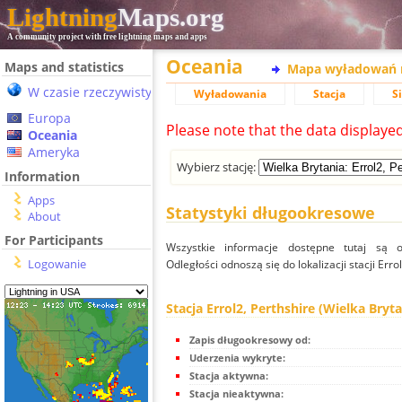
Lightning
Maps.org
A community project with free lightning maps and apps
Oceania
Maps and statistics
Mapa wyładowań 
W czasie rzeczywistym
Wyładowania
Stacja
S
Europa
Please note that the data displaye
Oceania
Ameryka
Wybierz stację:
Information
Apps
Statystyki długookresowe
About
For Participants
Wszystkie informacje dostępne tutaj są od
Logowanie
Odległości odnoszą się do lokalizacji stacji Erro
Stacja Errol2, Perthshire (Wielka Bryta
Zapis długookresowy od:
Uderzenia wykryte:
Stacja aktywna:
Stacja nieaktywna: