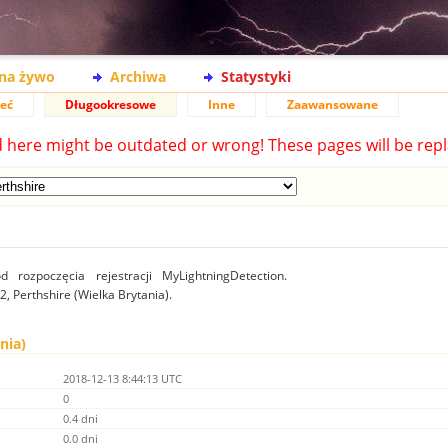
na żywo
Archiwa
Statystyki
ieć
Długookresowe
Inne
Zaawansowane
d here might be outdated or wrong! These pages will be repl
 rozpoczęcia rejestracji MyLightningDetection.
l2, Perthshire (Wielka Brytania).
nia)
2018-12-13 8:44:13 UTC
0
0.4 dni
0.0 dni