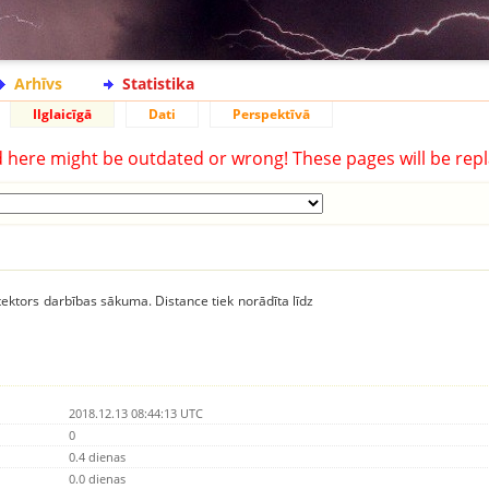
Arhīvs
Statistika
Ilglaicīgā
Dati
Perspektīvā
d here might be outdated or wrong! These pages will be repl
ektors darbības sākuma. Distance tiek norādīta līdz
2018.12.13 08:44:13 UTC
0
0.4 dienas
0.0 dienas