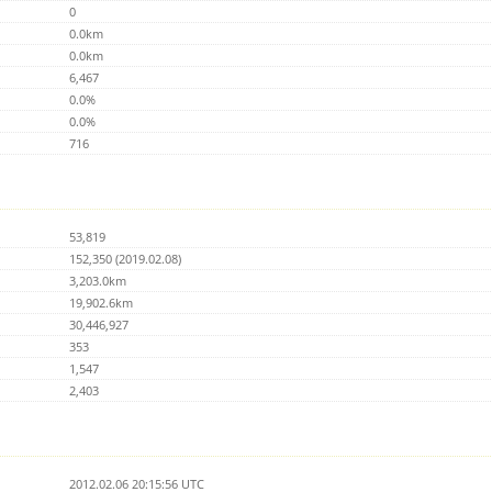
0
0.0km
0.0km
6,467
0.0%
0.0%
716
53,819
152,350 (2019.02.08)
3,203.0km
19,902.6km
30,446,927
353
1,547
2,403
2012.02.06 20:15:56 UTC