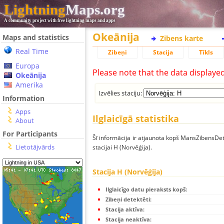
Lightning
Maps.org
A community project with free lightning maps and apps
Okeānija
Maps and statistics
Zibens karte
Real Time
Zibeņi
Stacija
Tīkls
Europa
Please note that the data displaye
Okeānija
Amerika
Izvēlies staciju:
Information
Apps
Ilglaicīgā statistika
About
For Participants
Šī informācija ir atjaunota kopš MansZibensDet
Lietotājvārds
stacijai H (Norvēģija).
Stacija H (Norvēģija)
Ilglaicīgo datu pieraksts kopš:
Zibeņi detektēti:
Stacija aktīva:
Stacija neaktīva: