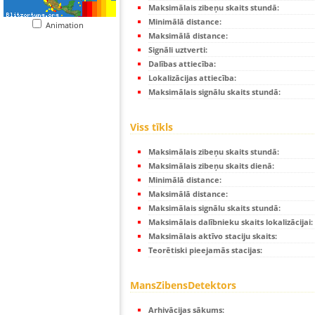
Maksimālais zibeņu skaits stundā:
Minimālā distance:
Animation
Maksimālā distance:
Signāli uztverti:
Dalības attiecība:
Lokalizācijas attiecība:
Maksimālais signālu skaits stundā:
Viss tīkls
Maksimālais zibeņu skaits stundā:
Maksimālais zibeņu skaits dienā:
Minimālā distance:
Maksimālā distance:
Maksimālais signālu skaits stundā:
Maksimālais dalībnieku skaits lokalizācijai:
Maksimālais aktīvo staciju skaits:
Teorētiski pieejamās stacijas:
MansZibensDetektors
Arhivācijas sākums: