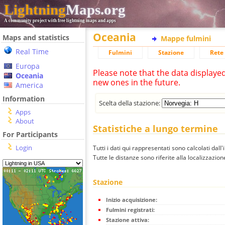
Lightning
Maps.org
A community project with free lightning maps and apps
Oceania
Maps and statistics
Mappe fulmini
Real Time
Fulmini
Stazione
Rete 
Europa
Please note that the data displaye
Oceania
new ones in the future.
America
Information
Scelta della stazione:
Apps
About
Statistiche a lungo termine
For Participants
Login
Tutti i dati qui rappresentati sono calcolati dall'
Tutte le distanze sono riferite alla localizzazione
Stazione
Inizio acquisizione:
Fulmini registrati:
Stazione attiva: