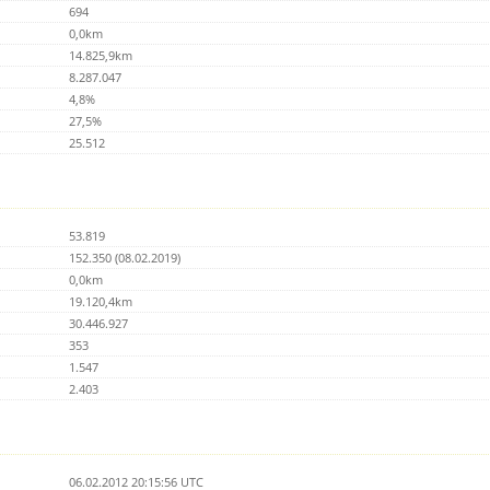
694
0,0km
14.825,9km
8.287.047
4,8%
27,5%
25.512
53.819
152.350 (08.02.2019)
0,0km
19.120,4km
30.446.927
353
1.547
2.403
06.02.2012 20:15:56 UTC