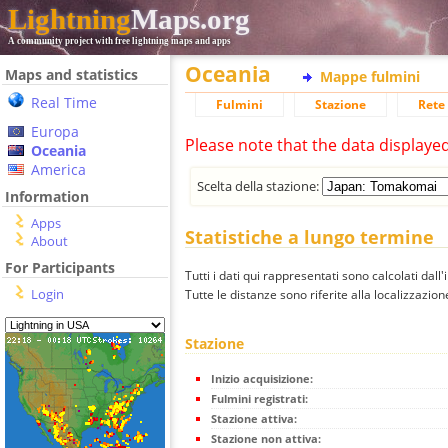
Lightning
Maps.org
A community project with free lightning maps and apps
Oceania
Maps and statistics
Mappe fulmini
Real Time
Fulmini
Stazione
Rete 
Europa
Please note that the data displaye
Oceania
America
Scelta della stazione:
Information
Apps
Statistiche a lungo termine
About
For Participants
Tutti i dati qui rappresentati sono calcolati dall'
Login
Tutte le distanze sono riferite alla localizzazione
Stazione
Inizio acquisizione:
Fulmini registrati:
Stazione attiva:
Stazione non attiva: