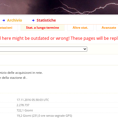
Archivio
Statistiche
stazioni
Stat. a lungo termine
Altre stat.
Avanzate
d here might be outdated or wrong! These pages will be repl
inizio delle acquisizoni in rete.
 della stazione di .
17.11.2016 05:30:03 UTC
2.278.737
722,1 Giorni
19,2 Giorni (231,0 ore senza segnale GPS)