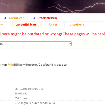
Archieven
Statistieken
rk
Langetijd Stats
Ander
Uitgebreid
d here might be outdated or wrong! These pages will be repl
rt van
Mijn
Bliksemdetector
. De afstand is deze tot
28.10.2016 03:59:05 UTC
18.973.882
651,6 dagen
91,2 dagen (3,7 uren zonder GPS)