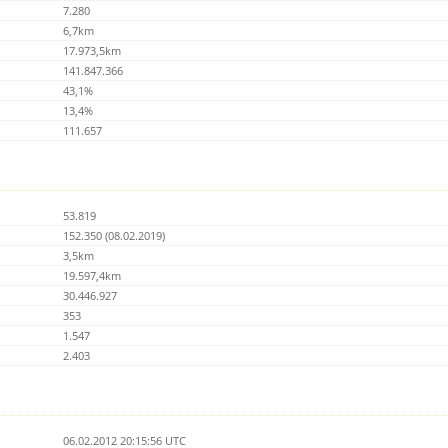
7.280
6,7km
17.973,5km
141.847.366
43,1%
13,4%
111.657
53.819
152.350 (08.02.2019)
3,5km
19.597,4km
30.446.927
353
1.547
2.403
06.02.2012 20:15:56 UTC