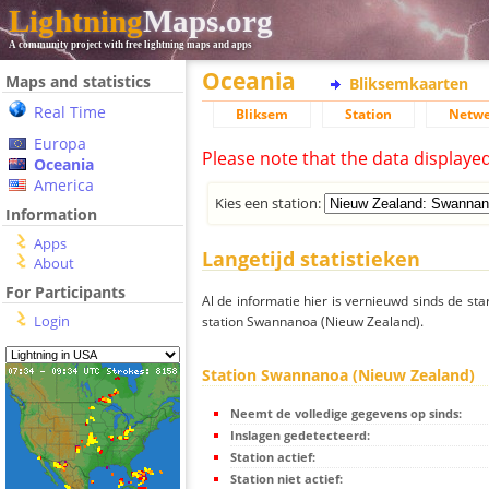
Lightning
Maps.org
A community project with free lightning maps and apps
Oceania
Maps and statistics
Bliksemkaarten
Real Time
Bliksem
Station
Netwe
Europa
Please note that the data displaye
Oceania
America
Kies een station:
Information
Apps
Langetijd statistieken
About
For Participants
Al de informatie hier is vernieuwd sinds de sta
Login
station Swannanoa (Nieuw Zealand).
Station Swannanoa (Nieuw Zealand)
Neemt de volledige gegevens op sinds:
Inslagen gedetecteerd:
Station actief:
Station niet actief: