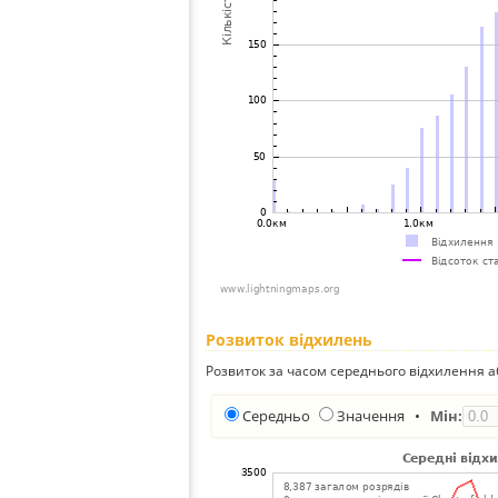
Розвиток відхилень
Розвиток за часом середнього відхилення а
Середньо
Значення
•
Мін: