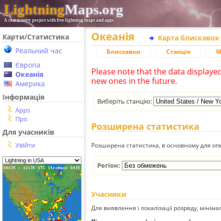
Lightning
Maps.org
A community project with free lightning maps and apps
Океанія
Карти/Статистика
Карта блискавок
Реальний час
Блискавки
Станція
М
Європа
Please note that the data displaye
Океанія
new ones in the future.
Америка
Інформація
Виберіть станцію:
Apps
Про
Розширена статистика
Для учасників
Увійти
Розширена статистика, в основному для опе
Регіон:
Учасники
Для виявлення і локалізації розряду, мінім