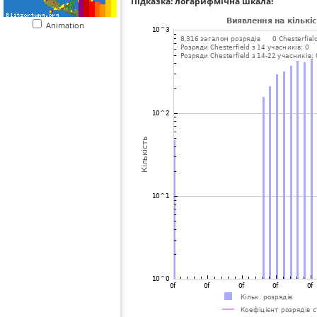
Підказка: логарифмічна шкала!
Animation