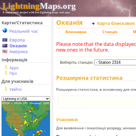
Lightning
Maps.org
A community project with free lightning maps and apps
Океанія
Карти/Статистика
Карта блискавок
Реальний час
Блискавки
Станція
М
Європа
Please note that the data displaye
Океанія
new ones in the future.
Америка
Інформація
Виберіть станцію:
Apps
Про
Розширена статистика
Для учасників
Увійти
Розширена статистика, в основному для опе
Учасники
Для виявлення і локалізації розряду, мінім