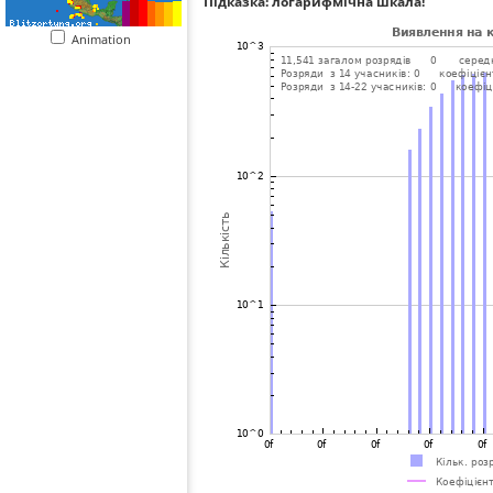
Підказка: логарифмічна шкала!
Animation