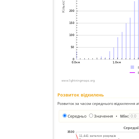
Розвиток відхилень
Розвиток за часом середнього відхилення а
Середньо
Значення
•
Мін: