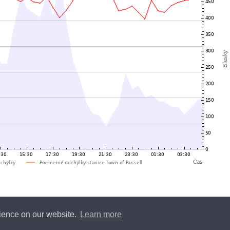
rience on our website.
Learn more
y
Blitzortung.org
and contributors • Blitzortung.org is a free community project •
Conta