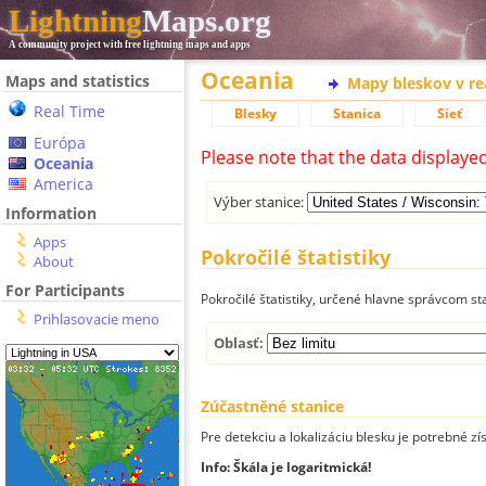
Lightning
Maps.org
A community project with free lightning maps and apps
Oceania
Maps and statistics
Mapy bleskov v r
Real Time
Blesky
Stanica
Sieť
Európa
Please note that the data displaye
Oceania
America
Výber stanice:
Information
Apps
Pokročilé štatistiky
About
For Participants
Pokročilé štatistiky, určené hlavne správcom st
Prihlasovacie meno
Oblasť:
Zúčastněné stanice
Pre detekciu a lokalizáciu blesku je potrebné zí
Info: Škála je logaritmická!