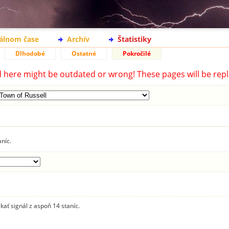
eálnom čase
Archív
Štatistiky
Dlhodobé
Ostatné
Pokročilé
d here might be outdated or wrong! These pages will be repl
aníc.
skať signál z aspoň 14 staníc.