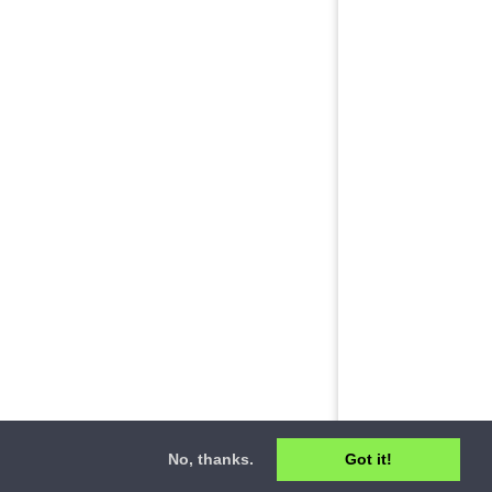
No, thanks.
Got it!
ct
•
Privacy Policy