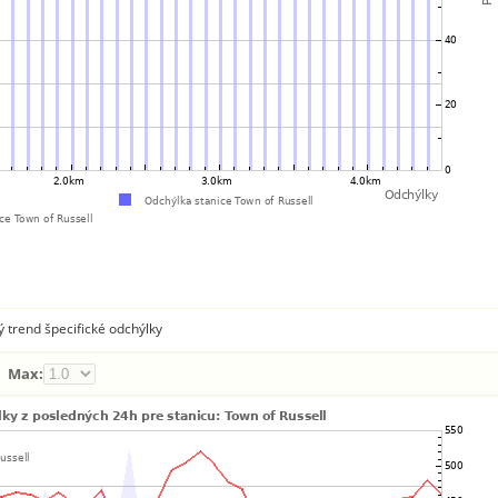
ý trend špecifické odchýlky
Max: