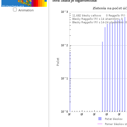
Info: Škála je logaritmická!
Animation