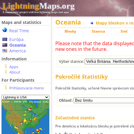
Lightning
Maps.org
A community project with free lightning maps and apps
Oceania
Maps and statistics
Mapy bleskov v r
Real Time
Blesky
Stanica
Sieť
Európa
Please note that the data displaye
Oceania
new ones in the future.
America
Information
Výber stanice:
Apps
About
Pokročilé štatistiky
For Participants
Prihlasovacie meno
Pokročilé štatistiky, určené hlavne správcom st
Oblasť:
Zúčastněné stanice
Pre detekciu a lokalizáciu blesku je potrebné zí