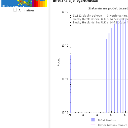
Info: Škála je logaritmická!
Animation