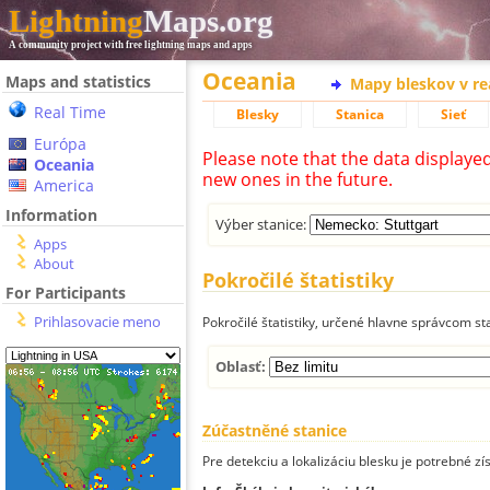
Lightning
Maps.org
A community project with free lightning maps and apps
Oceania
Maps and statistics
Mapy bleskov v r
Real Time
Blesky
Stanica
Sieť
Európa
Please note that the data displaye
Oceania
new ones in the future.
America
Information
Výber stanice:
Apps
About
Pokročilé štatistiky
For Participants
Prihlasovacie meno
Pokročilé štatistiky, určené hlavne správcom st
Oblasť:
Zúčastněné stanice
Pre detekciu a lokalizáciu blesku je potrebné zí