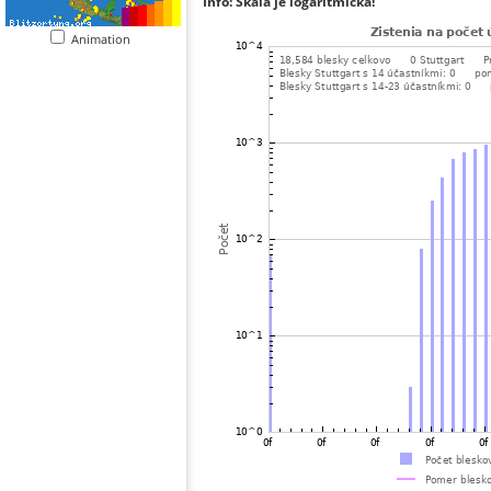
Info: Škála je logaritmická!
Animation