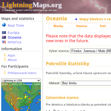
Lightning
Maps.org
A community project with free lightning maps and apps
Oceania
Maps and statistics
Mapy bleskov v r
Real Time
Blesky
Stanica
Sieť
Európa
Please note that the data displaye
Oceania
new ones in the future.
America
Information
Výber stanice:
Apps
About
Pokročilé štatistiky
For Participants
Prihlasovacie meno
Pokročilé štatistiky, určené hlavne správcom st
Oblasť:
Zúčastněné stanice
Pre detekciu a lokalizáciu blesku je potrebné zí