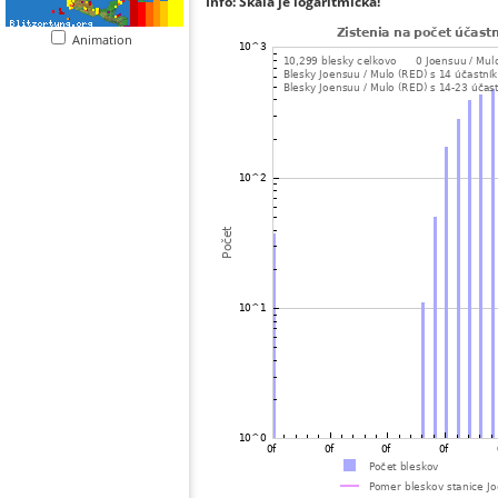
Info: Škála je logaritmická!
Animation