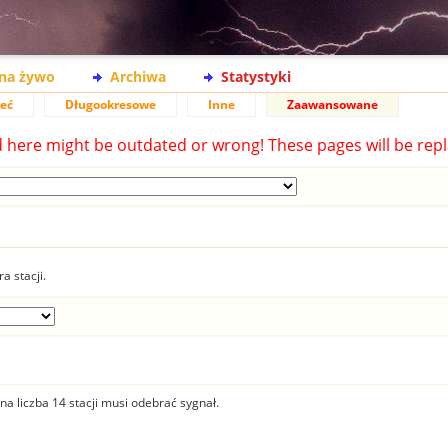
na żywo
Archiwa
Statystyki
ieć
Długookresowe
Inne
Zaawansowane
d here might be outdated or wrong! These pages will be repl
a stacji.
na liczba 14 stacji musi odebrać sygnał.