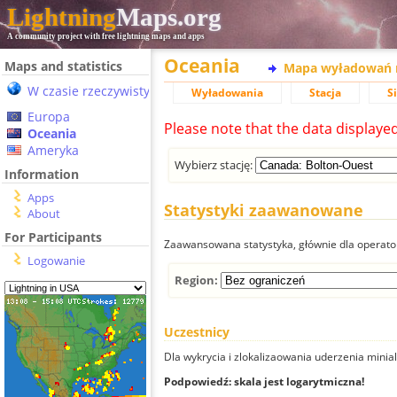
Lightning
Maps.org
A community project with free lightning maps and apps
Oceania
Maps and statistics
Mapa wyładowań 
W czasie rzeczywistym
Wyładowania
Stacja
S
Europa
Please note that the data displaye
Oceania
Ameryka
Wybierz stację:
Information
Apps
Statystyki zaawanowane
About
For Participants
Zaawansowana statystyka, głównie dla operator
Logowanie
Region:
Uczestnicy
Dla wykrycia i zlokalizaowania uderzenia minial
Podpowiedź: skala jest logarytmiczna!