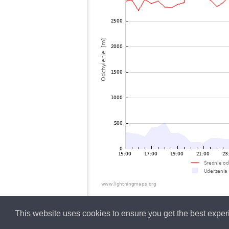
This website uses cookies to ensure you get the best expe
Polish
Lightning data b