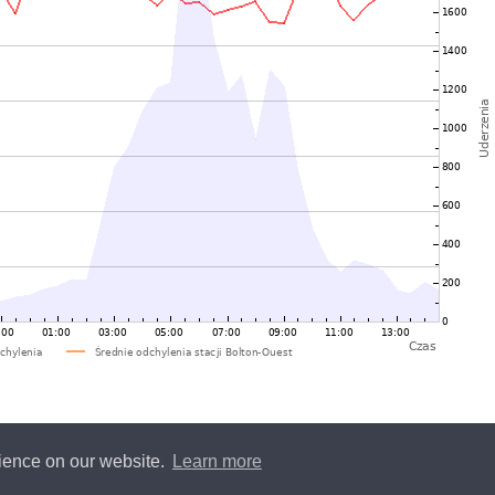
rience on our website.
Learn more
y
Blitzortung.org
and contributors • Blitzortung.org is a free community project •
Conta