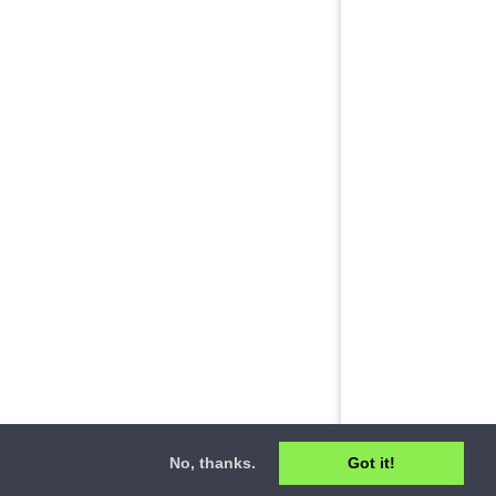
No, thanks.
Got it!
ct
•
Privacy Policy