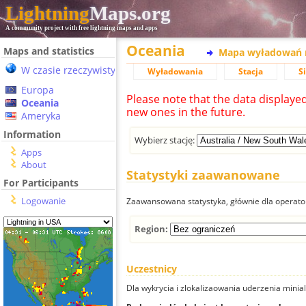
Lightning
Maps.org
A community project with free lightning maps and apps
Oceania
Maps and statistics
Mapa wyładowań 
W czasie rzeczywistym
Wyładowania
Stacja
S
Europa
Please note that the data displaye
Oceania
new ones in the future.
Ameryka
Information
Wybierz stację:
Apps
About
Statystyki zaawanowane
For Participants
Logowanie
Zaawansowana statystyka, głównie dla operator
Region:
Uczestnicy
Dla wykrycia i zlokalizaowania uderzenia minial