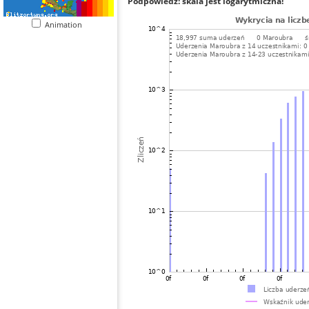
Podpowiedź: skala jest logarytmiczna!
Animation