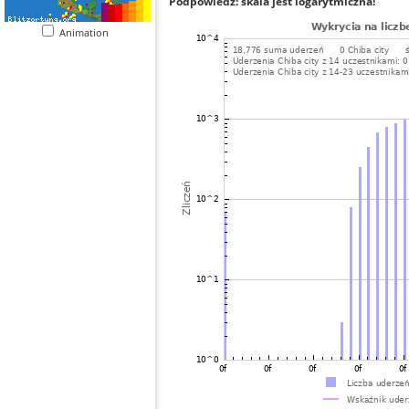
Podpowiedź: skala jest logarytmiczna!
Animation