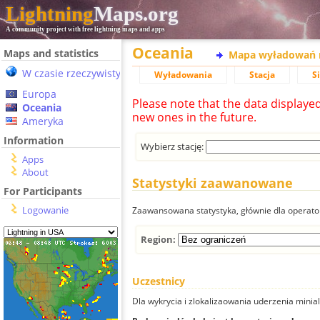
Lightning
Maps.org
A community project with free lightning maps and apps
Oceania
Maps and statistics
Mapa wyładowań 
W czasie rzeczywistym
Wyładowania
Stacja
S
Europa
Please note that the data displaye
Oceania
new ones in the future.
Ameryka
Information
Wybierz stację:
Apps
About
Statystyki zaawanowane
For Participants
Logowanie
Zaawansowana statystyka, głównie dla operator
Region:
Uczestnicy
Dla wykrycia i zlokalizaowania uderzenia minial