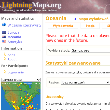
Lightning
Maps.org
A community project with free lightning maps and apps
Oceania
Maps and statistics
Mapa wyładowań 
W czasie rzeczywistym
Wyładowania
Stacja
S
Europa
Please note that the data displaye
Oceania
new ones in the future.
Ameryka
Information
Wybierz stację:
Apps
About
Statystyki zaawanowane
For Participants
Logowanie
Zaawansowana statystyka, głównie dla operator
Region:
Uczestnicy
Dla wykrycia i zlokalizaowania uderzenia minial