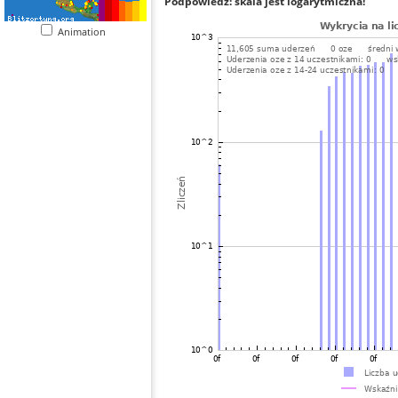
Podpowiedź: skala jest logarytmiczna!
Animation