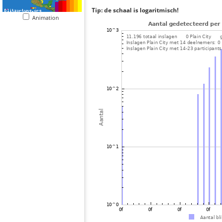
Tip: de schaal is logaritmisch!
Animation