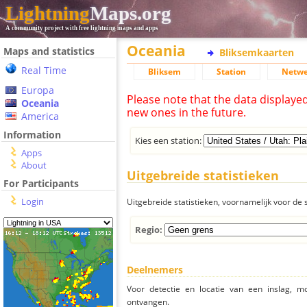
Lightning
Maps.org
A community project with free lightning maps and apps
Oceania
Maps and statistics
Bliksemkaarten
Real Time
Bliksem
Station
Netwe
Europa
Please note that the data displaye
Oceania
new ones in the future.
America
Information
Kies een station:
Apps
About
Uitgebreide statistieken
For Participants
Login
Uitgebreide statistieken, voornamelijk voor de s
Regio:
Deelnemers
Voor detectie en locatie van een inslag, 
ontvangen.