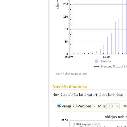
Noviržu dinamika
Noviržu attīstība laikā vai arī kādas konkrētas no
Vidēji
Vērtības
•
Min:
M