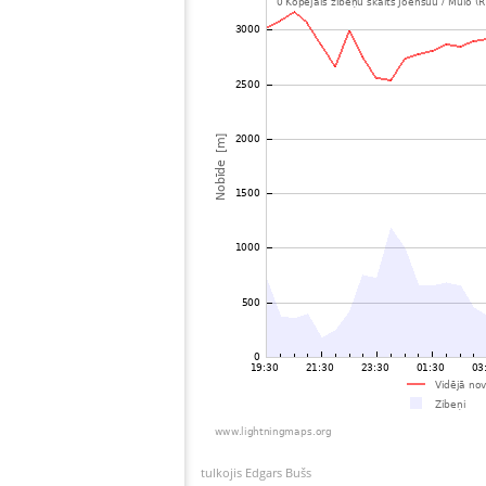
tulkojis Edgars Bušs