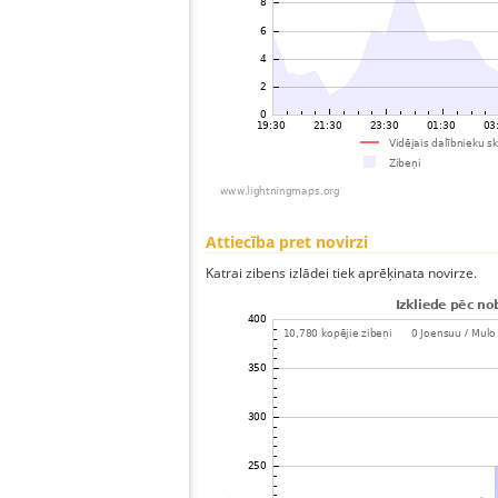
Attiecība pret novirzi
Katrai zibens izlādei tiek aprēķinata novirze.