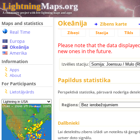
Lightning
Maps.org
A community project with free lightning maps and apps
Okeānija
Maps and statistics
Zibens karte
Real Time
Zibeņi
Stacija
Tīkls
Europa
Please note that the data displaye
Okeānija
new ones in the future.
Amerika
Information
Izvēlies staciju:
Apps
About
Papildus statistika
For Participants
Lietotājvārds
Perspektīvā statistika, pārsvarā noderīga detek
Reģions:
Dalībnieki
Lai detektētu zibens izlādi un noteiktu tā ģeogr
uztver doto signālu.