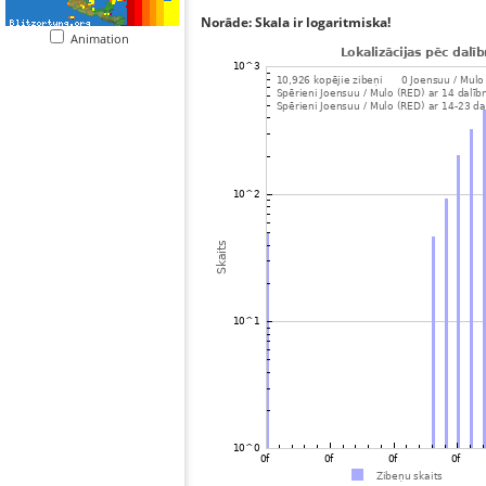
Norāde: Skala ir logaritmiska!
Animation