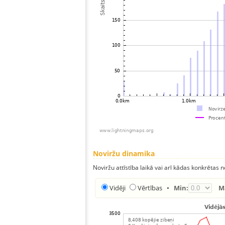
Noviržu dinamika
Noviržu attīstība laikā vai arī kādas konkrētas no
Vidēji
Vērtības
•
Min:
M