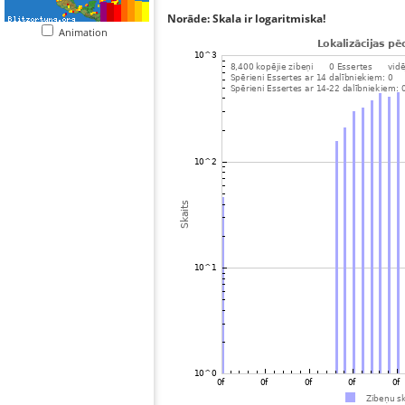
Norāde: Skala ir logaritmiska!
Animation