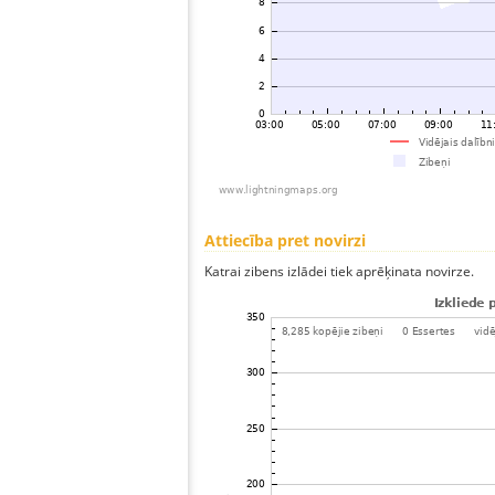
Attiecība pret novirzi
Katrai zibens izlādei tiek aprēķinata novirze.