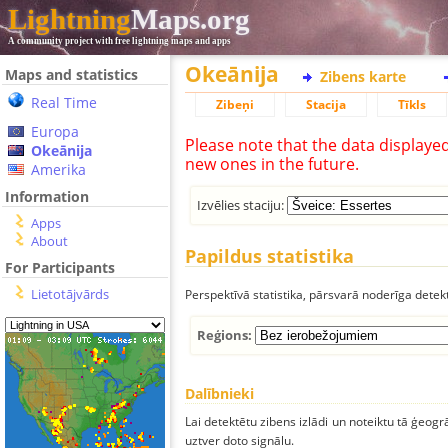
Lightning
Maps.org
A community project with free lightning maps and apps
Okeānija
Maps and statistics
Zibens karte
Real Time
Zibeņi
Stacija
Tīkls
Europa
Please note that the data displaye
Okeānija
new ones in the future.
Amerika
Information
Izvēlies staciju:
Apps
About
Papildus statistika
For Participants
Lietotājvārds
Perspektīvā statistika, pārsvarā noderīga detek
Reģions:
Dalībnieki
Lai detektētu zibens izlādi un noteiktu tā ģeogr
uztver doto signālu.