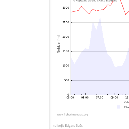
tulkojis Edgars Bušs