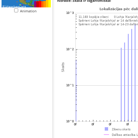
Norāde: Skala ir logaritmiska!
Animation