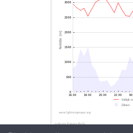
tulkojis Edgars Bušs