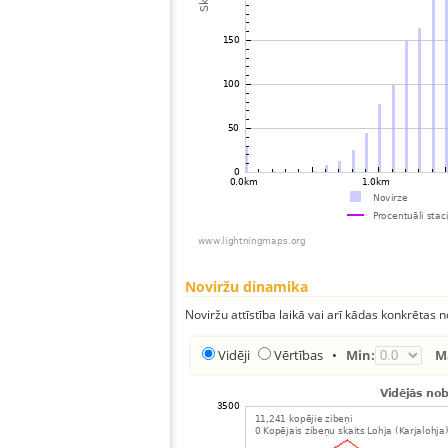
Noviržu dinamika
Noviržu attīstība laikā vai arī kādas konkrētas no
Vidēji
Vērtības
•
Min:
M