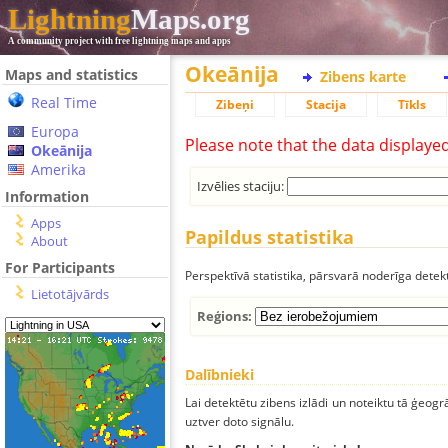
Lightning
Maps.org
A community project with free lightning maps and apps
Okeānija
Maps and statistics
Zibens karte
Real Time
Zibeņi
Stacija
Tīkls
Europa
Please note that the data displaye
Okeānija
Amerika
Izvēlies staciju:
Information
Apps
Papildus statistika
About
For Participants
Perspektīvā statistika, pārsvarā noderīga detek
Lietotājvārds
Reģions:
Dalībnieki
Lai detektētu zibens izlādi un noteiktu tā ģeogr
uztver doto signālu.