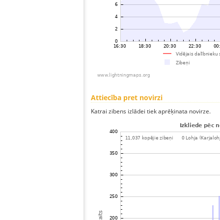
Attiecība pret novirzi
Katrai zibens izlādei tiek aprēķinata novirze.