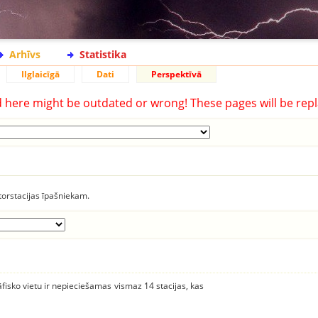
Arhīvs
Statistika
Ilglaicīgā
Dati
Perspektīvā
d here might be outdated or wrong! These pages will be repl
torstacijas īpašniekam.
āfisko vietu ir nepieciešamas vismaz 14 stacijas, kas