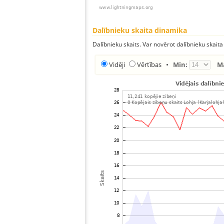
Dalībnieku skaita dinamika
Dalībnieku skaits. Var novērot dalībnieku skaita
Vidēji
Vērtības
•
Min:
M