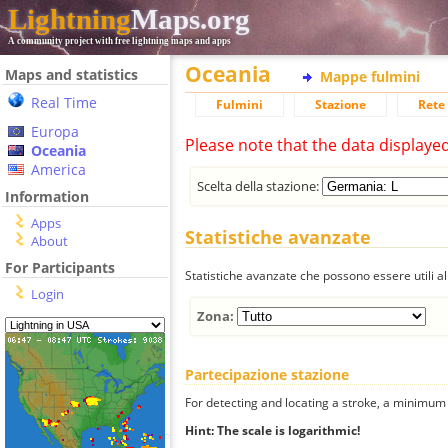
Lightning
Maps.org
A community project with free lightning maps and apps
Oceania
Maps and statistics
Mappe fulmini
Real Time
Fulmini
Stazione
Rete 
Europa
Please note that the data displaye
Oceania
America
Scelta della stazione:
Information
Apps
Statistiche avanzate
About
For Participants
Statistiche avanzate che possono essere utili all
Login
Zona:
Partecipazione stazione
For detecting and locating a stroke, a minimum o
Hint: The scale is logarithmic!