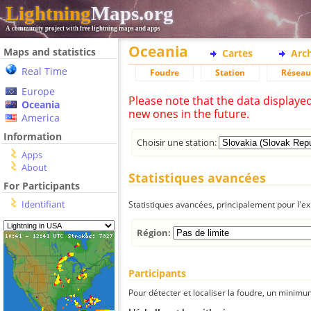
Lightning
Maps.org
A community project with free lightning maps and apps
Oceania
Maps and statistics
Cartes
Arc
Real Time
Foudre
Station
Réseau
Europe
Please note that the data displaye
Oceania
new ones in the future.
America
Information
Choisir une station:
Apps
About
Statistiques avancées
For Participants
Identifiant
Statistiques avancées, principalement pour l'exp
Région:
Participants
Pour détecter et localiser la foudre, un minimum