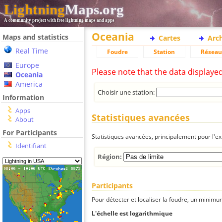
Lightning
Maps.org
A community project with free lightning maps and apps
Oceania
Maps and statistics
Cartes
Arc
Real Time
Foudre
Station
Réseau
Europe
Please note that the data displaye
Oceania
America
Choisir une station:
Information
Apps
Statistiques avancées
About
For Participants
Statistiques avancées, principalement pour l'exp
Identifiant
Région:
Participants
Pour détecter et localiser la foudre, un minimum
L'échelle est logarithmique