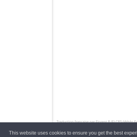
Traduction française par Florent.B (FLC85) Météo 
This website uses cookies to ensure you get the best expe