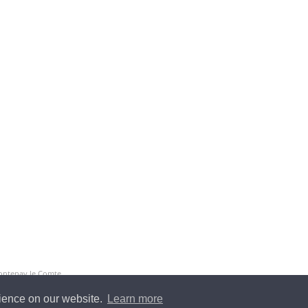
Fontenay le Comte
rience on our website.
Learn more