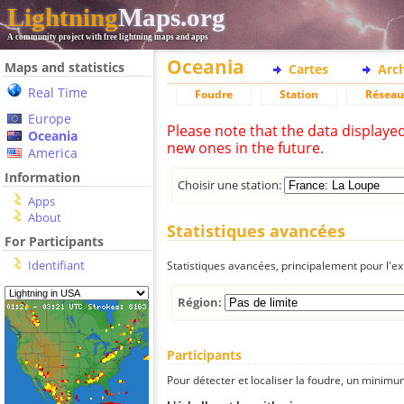
Lightning
Maps.org
A community project with free lightning maps and apps
Oceania
Maps and statistics
Cartes
Arc
Real Time
Foudre
Station
Réseau
Europe
Please note that the data displaye
Oceania
new ones in the future.
America
Information
Choisir une station:
Apps
About
Statistiques avancées
For Participants
Identifiant
Statistiques avancées, principalement pour l'exp
Région:
Participants
Pour détecter et localiser la foudre, un minimum