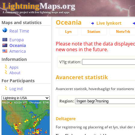
Lightning
Maps.org
A community project with free lightning maps and apps
Oceania
Maps and statistics
Live lynkort
Real Time
Lyn
Station
Netv?rk
Europa
Please note that the data displaye
Oceania
new ones in the future.
America
Information
V?lg station:
Apps
About
Avanceret statistik
For Participants
Log ind
Avanceret statistik, hovedsagligt for stationens 
Region:
Deltagere
For registrering og placering af et lyn, skal d