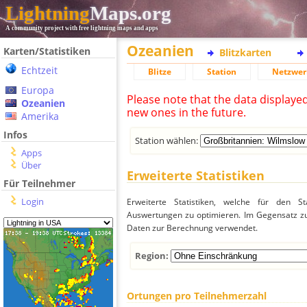
Lightning
Maps.org
A community project with free lightning maps and apps
Ozeanien
Karten/Statistiken
Blitzkarten
Echtzeit
Blitze
Station
Netzwer
Europa
Please note that the data displaye
Ozeanien
new ones in the future.
Amerika
Infos
Station wählen:
Apps
Über
Erweiterte Statistiken
Für Teilnehmer
Login
Erweiterte Statistiken, welche für den St
Auswertungen zu optimieren. Im Gegensatz zu
Daten zur Berechnung verwendet.
Region:
Ortungen pro Teilnehmerzahl