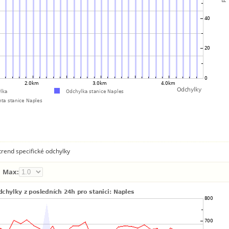
rend specifické odchylky
Max: