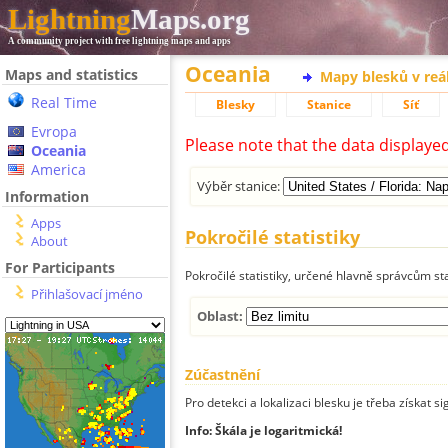
Lightning
Maps.org
A community project with free lightning maps and apps
Oceania
Maps and statistics
Mapy blesků v reá
Real Time
Blesky
Stanice
Síť
Evropa
Please note that the data displaye
Oceania
America
Výběr stanice:
Information
Apps
Pokročilé statistiky
About
For Participants
Pokročilé statistiky, určené hlavně správcům st
Přihlašovací jméno
Oblast:
Zúčastnění
Pro detekci a lokalizaci blesku je třeba získat si
Info: Škála je logaritmická!