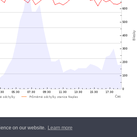
rience on our website.
Learn more
y
Blitzortung.org
and contributors • Blitzortung.org is a free community project •
Conta