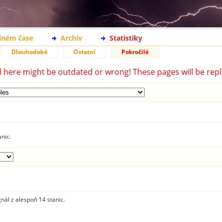
lném čase
Archiv
Statistiky
Dlouhodobé
Ostatní
Pokročilé
d here might be outdated or wrong! These pages will be repl
anic.
gnál z alespoň 14 stanic.