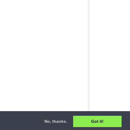
No, thanks.
Got it!
ct
•
Privacy Policy