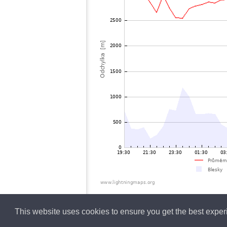
This website uses cookies to ensure you get the best expe
Czech
Lightning data b