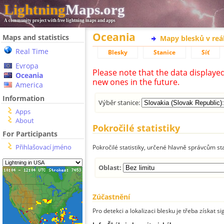
Lightning
Maps.org
A community project with free lightning maps and apps
Oceania
Maps and statistics
Mapy blesků v reá
Real Time
Blesky
Stanice
Síť
Evropa
Please note that the data displaye
Oceania
new ones in the future.
America
Information
Výběr stanice:
Apps
About
Pokročilé statistiky
For Participants
Přihlašovací jméno
Pokročilé statistiky, určené hlavně správcům st
Oblast:
Zúčastnění
Pro detekci a lokalizaci blesku je třeba získat si