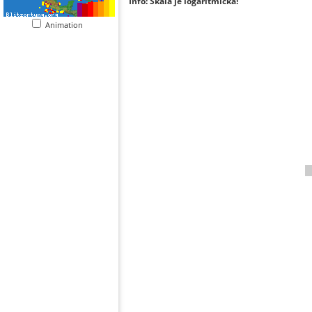
Info: Škála je logaritmická!
Animation