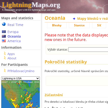
Lightning
Maps.org
A community project with free lightning maps and apps
Oceania
Maps and statistics
Mapy blesků v reá
Real Time
Blesky
Stanice
Síť
Evropa
Please note that the data displaye
Oceania
new ones in the future.
America
Information
Výběr stanice:
Apps
About
Pokročilé statistiky
For Participants
Přihlašovací jméno
Pokročilé statistiky, určené hlavně správcům st
Zúčastnění
Pro detekci a lokalizaci blesku je třeba získat si