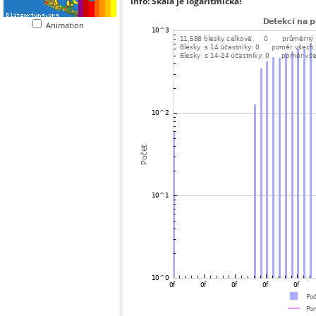
Info: Škála je logaritmická!
Animation