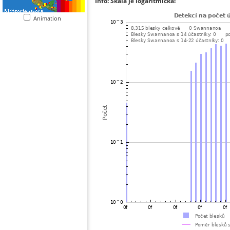
Info: Škála je logaritmická!
Animation