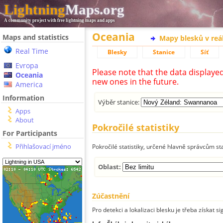
Lightning
Maps.org
A community project with free lightning maps and apps
Oceania
Maps and statistics
Mapy blesků v reá
Real Time
Blesky
Stanice
Síť
Evropa
Please note that the data displaye
Oceania
new ones in the future.
America
Information
Výběr stanice:
Apps
About
Pokročilé statistiky
For Participants
Přihlašovací jméno
Pokročilé statistiky, určené hlavně správcům st
Oblast:
Zúčastnění
Pro detekci a lokalizaci blesku je třeba získat si