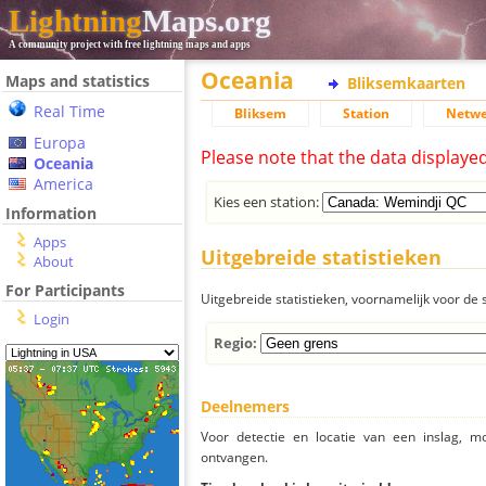
Lightning
Maps.org
A community project with free lightning maps and apps
Oceania
Maps and statistics
Bliksemkaarten
Real Time
Bliksem
Station
Netwe
Europa
Please note that the data displaye
Oceania
America
Kies een station:
Information
Apps
Uitgebreide statistieken
About
For Participants
Uitgebreide statistieken, voornamelijk voor de s
Login
Regio:
Deelnemers
Voor detectie en locatie van een inslag, 
ontvangen.