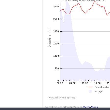
Vertaling Nederlands: Willem
MeteoMoes