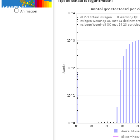
Tip: de schaal is logaritmisch!
Animation