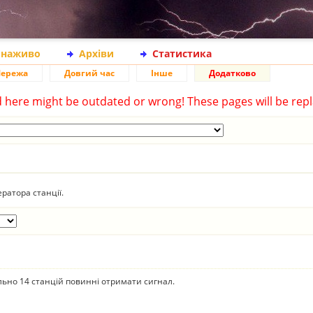
 наживо
Архіви
Статистика
ережа
Довгий час
Інше
Додатково
d here might be outdated or wrong! These pages will be repl
ратора станції.
ально 14 станцій повинні отримати сигнал.