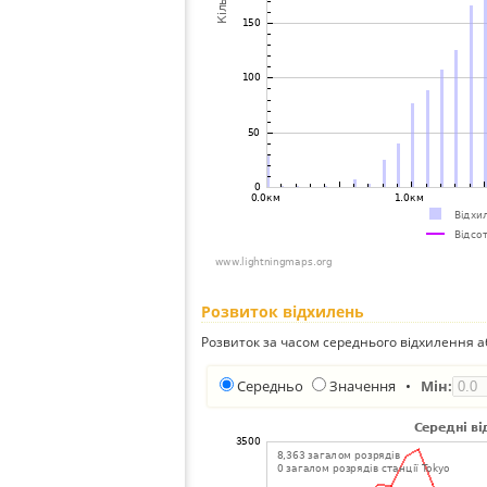
Розвиток відхилень
Розвиток за часом середнього відхилення а
Середньо
Значення
•
Мін: