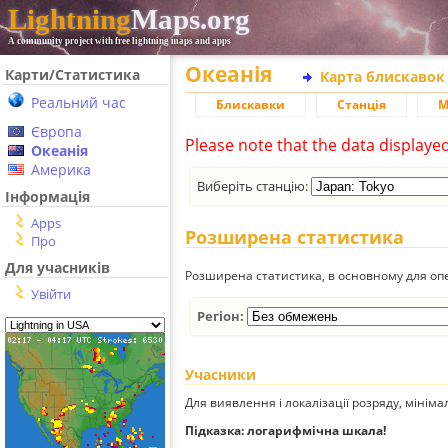
Lightning
Maps.org
A community project with free lightning maps and apps
Океанія
Карти/Статистика
Карта блискавок
Реальний час
Блискавки
Станція
М
Європа
Please note that the data displaye
Океанія
Америка
Виберіть станцію:
Інформація
Apps
Розширена статистика
Про
Для учасників
Розширена статистика, в основному для опе
Увійти
Регіон:
Учасники
Для виявлення і локалізації розряду, мінім
Підказка: логарифмічна шкала!