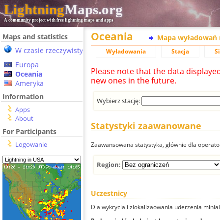
Lightning
Maps.org
A community project with free lightning maps and apps
Oceania
Maps and statistics
Mapa wyładowań 
W czasie rzeczywistym
Wyładowania
Stacja
S
Europa
Please note that the data displaye
Oceania
new ones in the future.
Ameryka
Information
Wybierz stację:
Apps
About
Statystyki zaawanowane
For Participants
Logowanie
Zaawansowana statystyka, głównie dla operator
Region:
Uczestnicy
Dla wykrycia i zlokalizaowania uderzenia minial