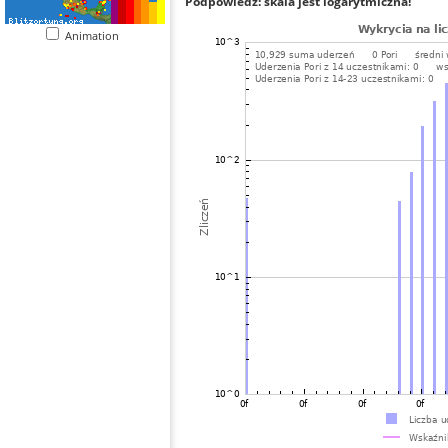
Podpowiedź: skala jest logarytmiczna!
Animation