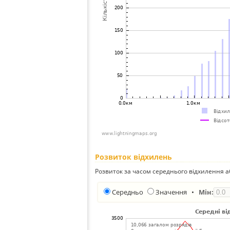
Розвиток відхилень
Розвиток за часом середнього відхилення а
Середньо
Значення
•
Мін: