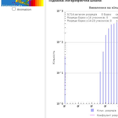
Підказка: логарифмічна шкала!
Animation