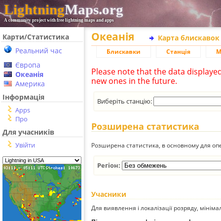
Lightning
Maps.org
A community project with free lightning maps and apps
Океанія
Карти/Статистика
Карта блискавок
Реальний час
Блискавки
Станція
М
Європа
Please note that the data displaye
Океанія
new ones in the future.
Америка
Інформація
Виберіть станцію:
Apps
Про
Розширена статистика
Для учасників
Увійти
Розширена статистика, в основному для опе
Регіон:
Учасники
Для виявлення і локалізації розряду, мінім