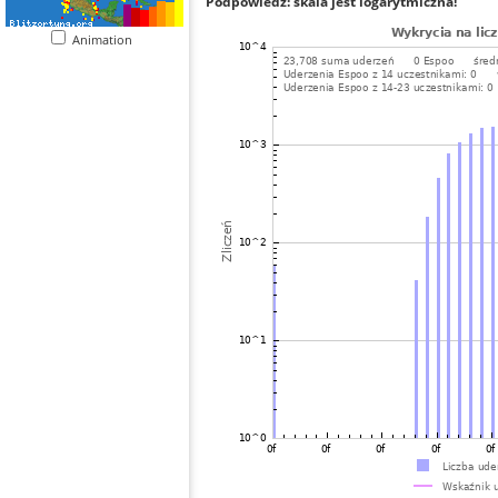
Podpowiedź: skala jest logarytmiczna!
Animation