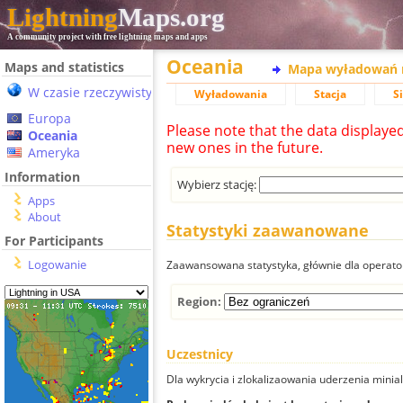
Lightning
Maps.org
A community project with free lightning maps and apps
Oceania
Maps and statistics
Mapa wyładowań 
W czasie rzeczywistym
Wyładowania
Stacja
S
Europa
Please note that the data displaye
Oceania
new ones in the future.
Ameryka
Information
Wybierz stację:
Apps
About
Statystyki zaawanowane
For Participants
Logowanie
Zaawansowana statystyka, głównie dla operator
Region:
Uczestnicy
Dla wykrycia i zlokalizaowania uderzenia minial