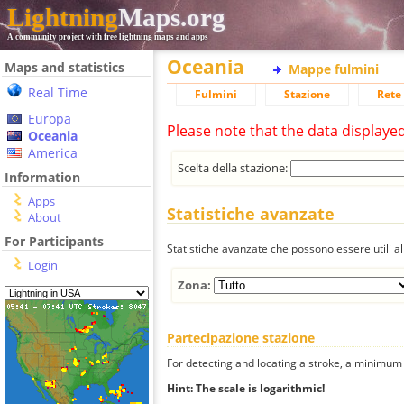
Lightning
Maps.org
A community project with free lightning maps and apps
Oceania
Maps and statistics
Mappe fulmini
Real Time
Fulmini
Stazione
Rete 
Europa
Please note that the data displaye
Oceania
America
Scelta della stazione:
Information
Apps
Statistiche avanzate
About
For Participants
Statistiche avanzate che possono essere utili all
Login
Zona:
Partecipazione stazione
For detecting and locating a stroke, a minimum o
Hint: The scale is logarithmic!