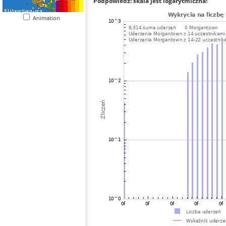
Podpowiedź: skala jest logarytmiczna!
Animation