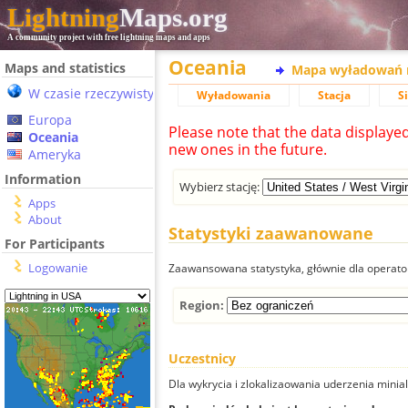
Lightning
Maps.org
A community project with free lightning maps and apps
Oceania
Maps and statistics
Mapa wyładowań 
W czasie rzeczywistym
Wyładowania
Stacja
S
Europa
Please note that the data displaye
Oceania
new ones in the future.
Ameryka
Information
Wybierz stację:
Apps
About
Statystyki zaawanowane
For Participants
Logowanie
Zaawansowana statystyka, głównie dla operator
Region:
Uczestnicy
Dla wykrycia i zlokalizaowania uderzenia minial