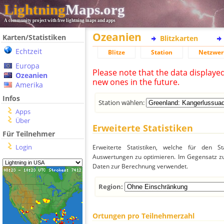
Lightning
Maps.org
A community project with free lightning maps and apps
Ozeanien
Karten/Statistiken
Blitzkarten
Echtzeit
Blitze
Station
Netzwer
Europa
Please note that the data displaye
Ozeanien
new ones in the future.
Amerika
Infos
Station wählen:
Apps
Über
Erweiterte Statistiken
Für Teilnehmer
Login
Erweiterte Statistiken, welche für den St
Auswertungen zu optimieren. Im Gegensatz zu
Daten zur Berechnung verwendet.
Region:
Ortungen pro Teilnehmerzahl