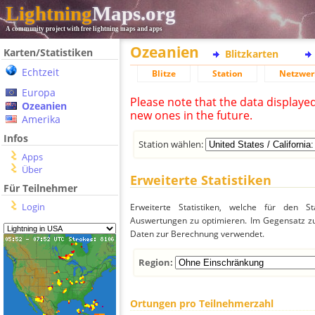
Lightning
Maps.org
A community project with free lightning maps and apps
Ozeanien
Karten/Statistiken
Blitzkarten
Echtzeit
Blitze
Station
Netzwer
Europa
Please note that the data displaye
Ozeanien
new ones in the future.
Amerika
Infos
Station wählen:
Apps
Über
Erweiterte Statistiken
Für Teilnehmer
Login
Erweiterte Statistiken, welche für den St
Auswertungen zu optimieren. Im Gegensatz zu
Daten zur Berechnung verwendet.
Region:
Ortungen pro Teilnehmerzahl