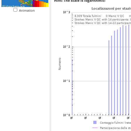
Hint: The scale is logarithmic!
Animation