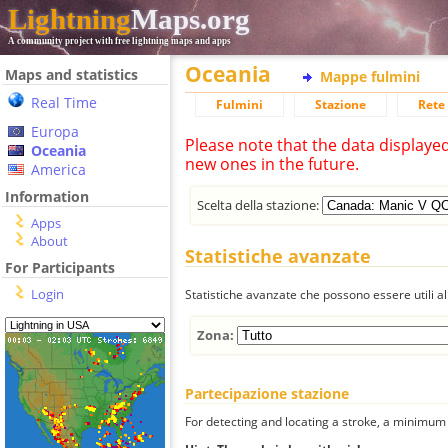
Lightning
Maps.org
A community project with free lightning maps and apps
Oceania
Maps and statistics
Mappe fulmini
Real Time
Fulmini
Stazione
Rete 
Europa
Please note that the data displaye
Oceania
new ones in the future.
America
Information
Scelta della stazione:
Apps
About
Statistiche avanzate
For Participants
Login
Statistiche avanzate che possono essere utili all
Zona:
Partecipazione stazione
For detecting and locating a stroke, a minimum o