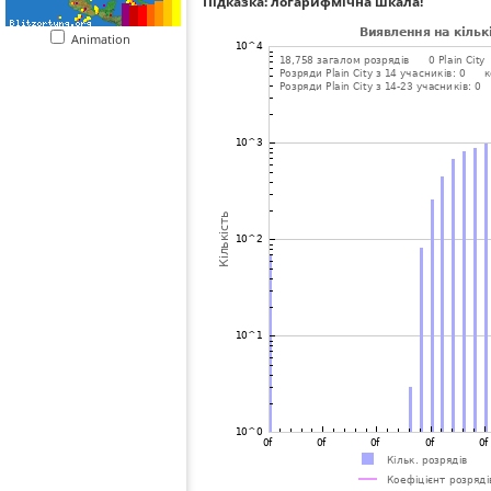
Підказка: логарифмічна шкала!
Animation