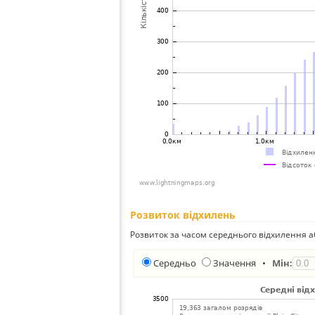
Розвиток відхилень
Розвиток за часом середнього відхилення а
Середньо
Значення
•
Мін: