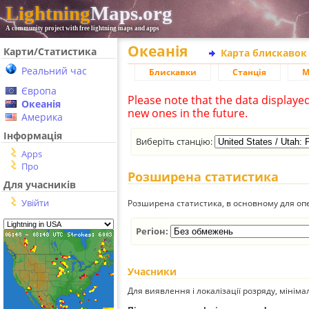
Lightning
Maps.org
A community project with free lightning maps and apps
Океанія
Карти/Статистика
Карта блискавок
Реальний час
Блискавки
Станція
М
Європа
Please note that the data displaye
Океанія
new ones in the future.
Америка
Інформація
Виберіть станцію:
Apps
Про
Розширена статистика
Для учасників
Увійти
Розширена статистика, в основному для опе
Регіон:
Учасники
Для виявлення і локалізації розряду, мінім