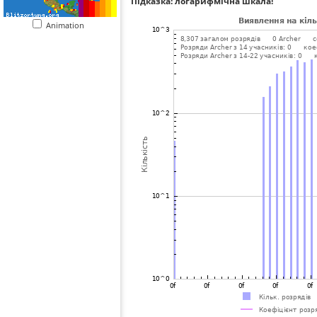
Підказка: логарифмічна шкала!
Animation