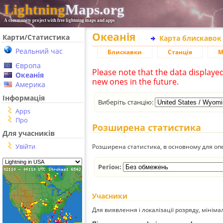
Lightning
Maps.org
A community project with free lightning maps and apps
Океанія
Карти/Статистика
Карта блискавок
Реальний час
Блискавки
Станція
М
Європа
Please note that the data displaye
Океанія
new ones in the future.
Америка
Інформація
Виберіть станцію:
Apps
Про
Розширена статистика
Для учасників
Увійти
Розширена статистика, в основному для опе
Регіон:
Учасники
Для виявлення і локалізації розряду, мінім