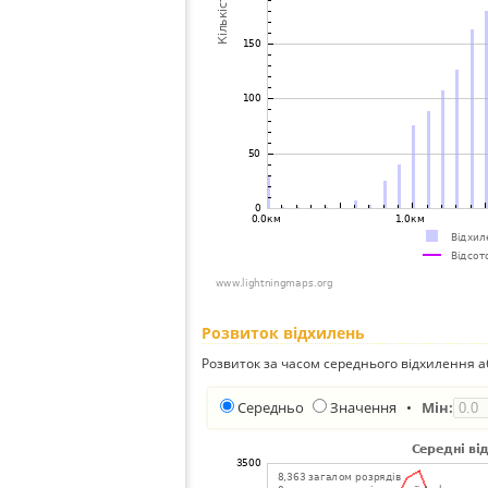
Розвиток відхилень
Розвиток за часом середнього відхилення а
Середньо
Значення
•
Мін: