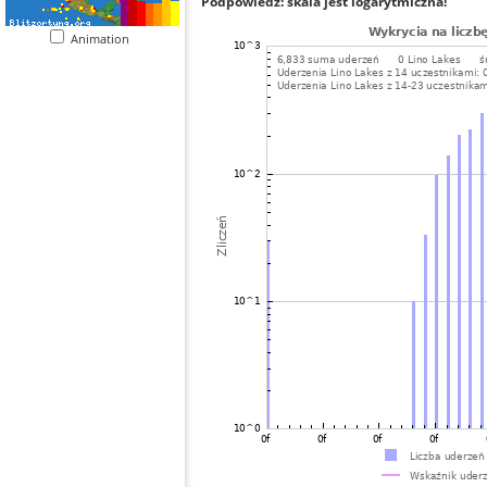
Podpowiedź: skala jest logarytmiczna!
Animation