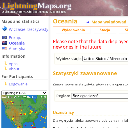
Lightning
Maps.org
A community project with free lightning maps and apps
Oceania
Maps and statistics
Mapa wyładowań 
W czasie rzeczywistym
Wyładowania
Stacja
S
Europa
Please note that the data displaye
Oceania
new ones in the future.
Ameryka
Information
Wybierz stację:
Apps
About
Statystyki zaawanowane
For Participants
Logowanie
Zaawansowana statystyka, głównie dla operator
Region:
Uczestnicy
Dla wykrycia i zlokalizaowania uderzenia minial